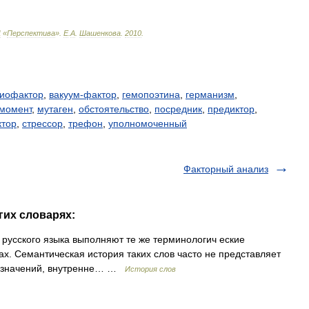
Ц
«
Перспектива
»
.
Е
.
А
.
Шашенкова
.
2010
.
иофактор
,
вакуум-фактор
,
гемопоэтина
,
германизм
,
момент
,
мутаген
,
обстоятельство
,
посредник
,
предиктор
,
ктор
,
стрессор
,
трефон
,
уполномоченный
Факторный анализ
гих словарях:
русского языка выполняют те же терминологич еские
ах. Семантическая история таких слов часто не представляет
я значений, внутренне… …
История слов