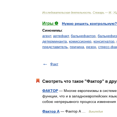
Исследовательская
деятельность
.
Словарь
.—
М
.
:
У
Игры ⚽
Нужно решить контрольную?
Синонимы
:
агент
,
артефакт
,
бальнефактор
,
бальнефиз
детерминанта
,
комиссионер
,
консигнатор
,
представитель
,
причина
,
резон
,
стресс-фа
Факт
Смотреть что такое "Фактор" в дру
ФАКТОР
— Многие европеизмы в системе 
функции, что и в западноевропейских язык
собою непрерывного процесса изменени
Фактор А
— Фактор А …
Википедия