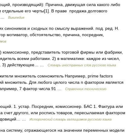
лающий, производящий): Причина, движущая сила какого либо
 отдельные его черты[1]. В праве продажа долгового
,… …
Википедия
их синонимов и сходных по смыслу выражений. под. ред. Н.
тор мотиватор, обстоятельство, причина, посредник,
имов
). 1) комиссионер, представитель торговой фирмы или фабрики,
дитель всеми работами. 2) в математике: каждое из чисел,
я. 3) действующее… …
Словарь иностранных слов русского языка
ители множитель сомножитель Например, prime factors
й множитель. Для любого целого числа n фактором является
. Например, 7 фактор числа 91 …
Справочник технического
лающий. 1. устар. Посредник, комиссионер. БАС 1. Фактура или
на счет другого, или роспись товаров, пересылаемая фактором
. Людовиций… …
Исторический словарь галлицизмов русского языка
ия на систему, отражающегося на значении переменных модели