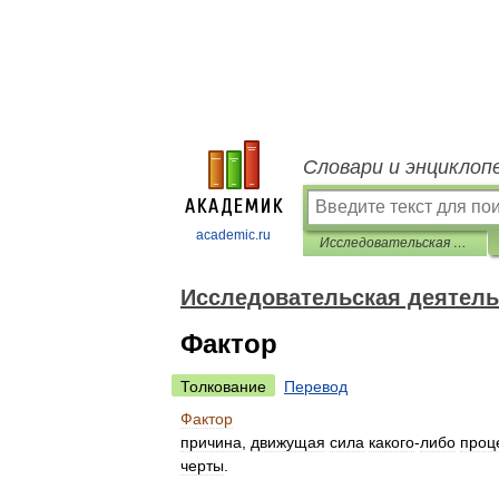
Словари и энциклоп
academic.ru
Исследовательская деятельность. Словарь
Исследовательская деятель
Фактор
Толкование
Перевод
Фактор
причина
,
движущая
сила
какого
-
либо
проц
черты
.