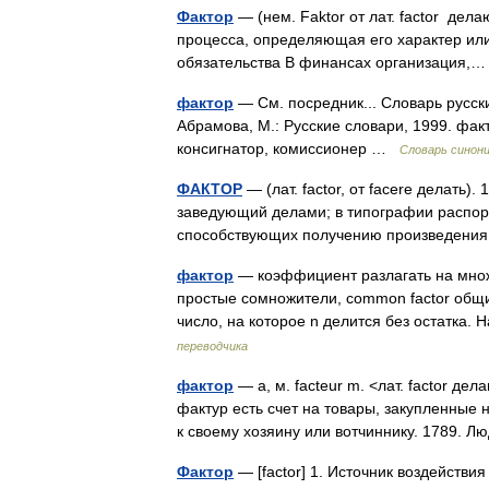
Фактор
— (нем. Faktor от лат. factor де
процесса, определяющая его характер или
обязательства В финансах организация
фактор
— См. посредник... Словарь русск
Абрамова, М.: Русские словари, 1999. фак
консигнатор, комиссионер …
Словарь синон
ФАКТОР
— (лат. factor, от facere делать
заведующий делами; в типографии распоря
способствующих получению произведени
фактор
— коэффициент разлагать на множ
простые сомножители, common factor общи
число, на которое n делится без остатка
переводчика
фактор
— а, м. facteur m. <лат. factor де
фактур есть счет на товары, закупленные 
к своему хозяину или вотчиннику. 1789
Фактор
— [factor] 1. Источник воздейств