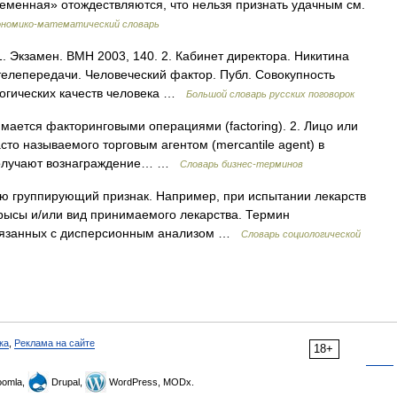
ременная» отождествляются, что нельзя признать удачным см.
ономико-математический словарь
1. Экзамен. ВМН 2003, 140. 2. Кабинет директора. Никитина
телепередачи. Человеческий фактор. Публ. Совокупность
логических качеств человека …
Большой словарь русских поговорок
имается факторинговыми операциями (factoring). 2. Лицо или
сто называемого торговым агентом (mercantile agent) в
 получают вознаграждение… …
Словарь бизнес-терминов
 группирующий признак. Например, при испытании лекарств
крысы и/или вид принимаемого лекарства. Термин
, связанных с дисперсионным анализом …
Словарь социологической
ка
,
Реклама на сайте
18+
omla,
Drupal,
WordPress, MODx.