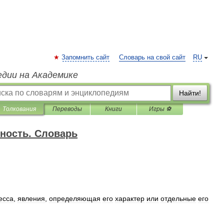
Запомнить сайт
Словарь на свой сайт
RU
едии на Академике
Найти!
Толкования
Переводы
Книги
Игры ⚽
ность. Словарь
есса
,
явления
,
определяющая
его
характер
или
отдельные
его