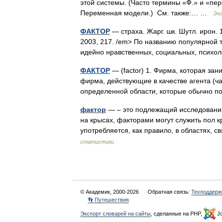
этой системы. (Часто термины «Ф.» и «пе
Переменная модели.) См. также:… …
Эк
ФАКТОР
— страха. Жарг. шк. Шутл. ирон. 
2003, 217. /em> По названию популярной 
идейно нравственных, социальных, психо
ФАКТОР
— (factor) 1. Фирма, которая зан
фирма, действующие в качестве агента (ча
определенной области, которые обычно
фактор
— – это подлежащий исследованию
на крысах, факторами могут служить пол 
употребляется, как правило, в областях
статистики
© Академик, 2000-2026
Обратная связь:
Техподдерж
👣 Путешествия
Экспорт словарей на сайты
, сделанные на PHP,
Jo